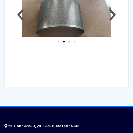
гр. Павликени, ул. "Илия Златев" №40