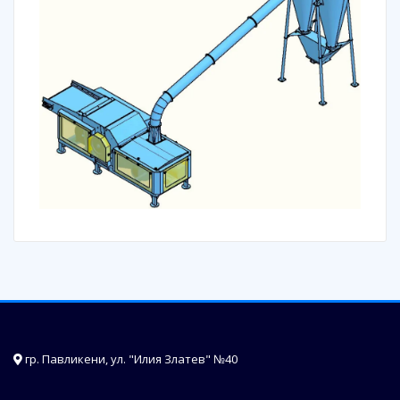
гр. Павликени, ул. "Илия Златев" №40